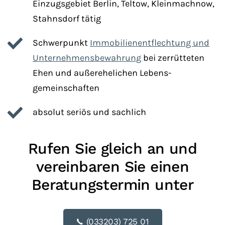
Einzugsgebiet Berlin, Teltow, Kleinmachnow,
Stahnsdorf tätig
Schwerpunkt
Immobilien­entflech­tung und
Unter­nehmens­bewahrung
bei zerrütteten
Ehen und außer­ehe­lichen Lebens­
gemeinschaften
absolut seriös und sachlich
Rufen Sie gleich an und
vereinbaren Sie einen
Beratungstermin unter
(033203) 725 01